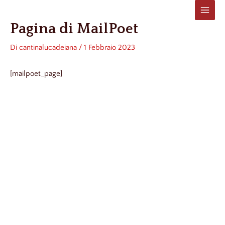
Vai
al
Main
Pagina di MailPoet
contenuto
Menu
Di
cantinalucadeiana
/
1 Febbraio 2023
[mailpoet_page]