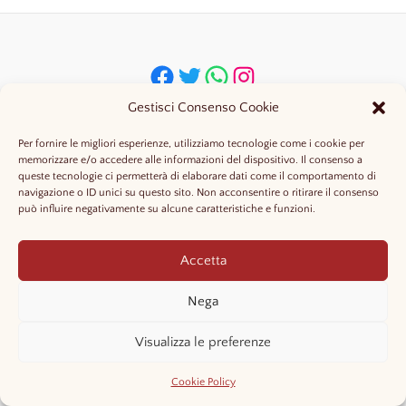
Pagina facebook
account X della Cantina Luca Deiana
Whatsapp cantina Luca Deiana
IG Cantina Luca Deiana
Gestisci Consenso Cookie
Per fornire le migliori esperienze, utilizziamo tecnologie come i cookie per
memorizzare e/o accedere alle informazioni del dispositivo. Il consenso a
queste tecnologie ci permetterà di elaborare dati come il comportamento di
Copyright © 2026 Cantina Luca Deiana
navigazione o ID unici su questo sito. Non acconsentire o ritirare il consenso
cookie policy
può influire negativamente su alcune caratteristiche e funzioni.
Accetta
privacy policy
Nega
EU - ODR
Visualizza le preferenze
by gabrielesanciu.com
Cookie Policy