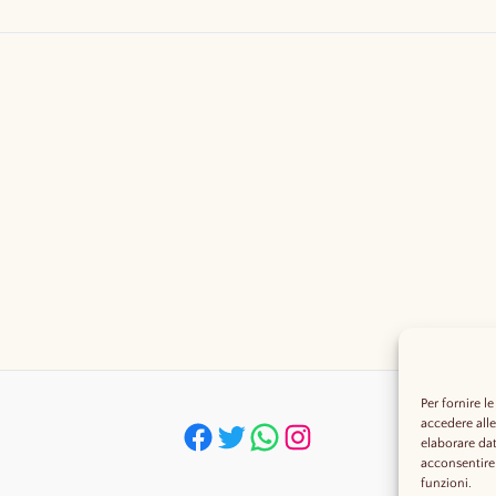
Per fornire l
accedere alle
Pagina facebook
account X della Cantina Luca Deiana
Whatsapp cantina Luca Deiana
IG Cantina Luca Deiana
elaborare da
acconsentire 
funzioni.