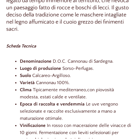
legato da tempo immemore al territorio, che rievoca
un paesaggio fatto di rocce e boschi di lecci. Il gusto
deciso della tradizione come le maschere intagliate
nel legno affumicato e il cuoio grezzo dei finimenti
sacri.
Scheda Tecnica
Denominazione
D.O.C. Cannonau di Sardegna.
Luogo di produzione
Sorso-Perfugas.
Suolo
Calcareo-Argilloso.
Varietà
Cannonau 100%.
Clima
Tipicamente mediterraneo,con piovosità
modesta, estati calde e ventilate.
Epoca di raccolta e vendemmia
Le uve vengono
selezionate e raccolte esclusivamente a mano a
maturazione ottimale.
Vinificazione
In rosso con macerazione delle vinacce di
10 giorni. Fermentazione con lieviti selezionati per