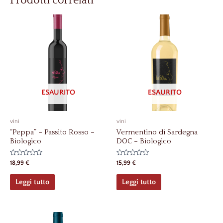
Prodotti correlati
ESAURITO
ESAURITO
vini
vini
“Peppa” – Passito Rosso –
Vermentino di Sardegna
Biologico
DOC – Biologico
Valutato
Valutato
18,99
€
15,99
€
0
0
su
su
5
5
Leggi tutto
Leggi tutto