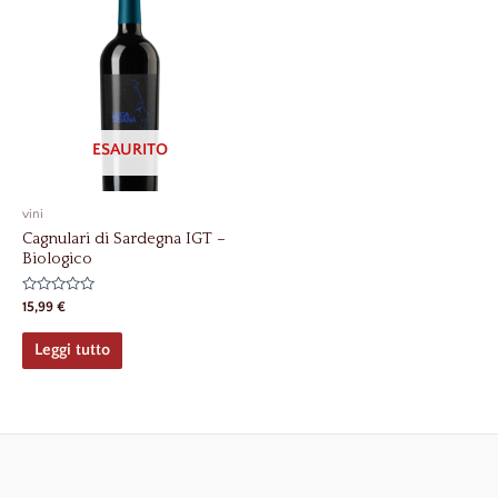
ESAURITO
vini
Cagnulari di Sardegna IGT –
Biologico
Valutato
15,99
€
0
su
5
Leggi tutto